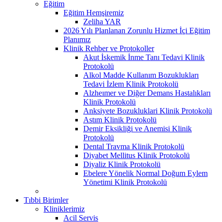
Eğitim
Eğitim Hemşiremiz
Zeliha YAR
2026 Yılı Planlanan Zorunlu Hizmet İçi Eğitim
Planımız
Klinik Rehber ve Protokoller
Akut İskemik İnme Tanı Tedavi Klinik
Protokolü
Alkol Madde Kullanım Bozuklukları
Tedavi İzlem Klinik Protokolü
Alzheımer ve Diğer Demans Hastalıkları
Klinik Protokolü
Anksiyete Bozukluklari Klinik Protokolü
Astım Klinik Protokolü
Demir Eksikliği ve Anemisi Klinik
Protokolü
Dental Travma Klinik Protokolü
Diyabet Mellitus Klinik Protokolü
Diyaliz Klinik Protokolü
Ebelere Yönelik Normal Doğum Eylem
Yönetimi Klinik Protokolü
Tıbbi Birimler
Kliniklerimiz
Acil Servis