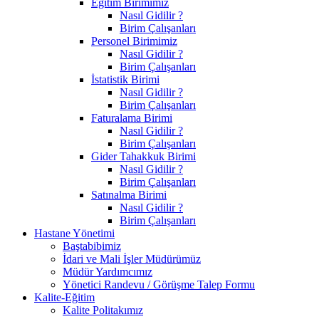
Eğitim Birimimiz
Nasıl Gidilir ?
Birim Çalışanları
Personel Birimimiz
Nasıl Gidilir ?
Birim Çalışanları
İstatistik Birimi
Nasıl Gidilir ?
Birim Çalışanları
Faturalama Birimi
Nasıl Gidilir ?
Birim Çalışanları
Gider Tahakkuk Birimi
Nasıl Gidilir ?
Birim Çalışanları
Satınalma Birimi
Nasıl Gidilir ?
Birim Çalışanları
Hastane Yönetimi
Baştabibimiz
İdari ve Mali İşler Müdürümüz
Müdür Yardımcımız
Yönetici Randevu / Görüşme Talep Formu
Kalite-Eğitim
Kalite Politakımız