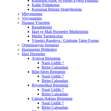
Kurumsal Amaç ve Hedef Eylem Planımız
Kalite Politakımız
Kurumsal İletişim Stratejilerimiz
Misyonumuz
Vizyonumuz
Hastane Yönetimi
Baştabibimiz
İdari ve Mali Hizmetler Müdürümüz
Müdür Yardımcımız
Yönetici Randevu / Görüşme Talep Formu
Organizasyon Şemamız
Hastanemiz Bölümleri
İdari Hizmetler
Ayniyat Birimimiz
Nasıl Gidilir ?
Birim Çalışanları
Bilgi İşlem Birimimiz
Nasıl Gidilir ?
Birim Çalışanları
Biyomedikal Birimimiz
Nasıl Gidilir ?
Birim Çalışanları
Çalışan Hakları Birimimiz
Nasıl Gidilir ?
Birim Çalışanları