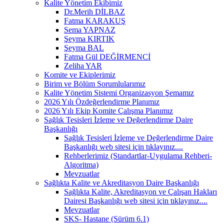
Kalite Yönetim Ekibimiz
Dr.Merih DİLBAZ
Fatma KARAKUŞ
Sema YAPNAZ
Şeyma KIRTIK
Şeyma BAL
Fatma Gül DEĞİRMENCİ
Zeliha YAR
Komite ve Ekiplerimiz
Birim ve Bölüm Sorumlularımız
Kalite Yönetim Sistemi Organizasyon Şemamız
2026 Yılı Özdeğerlendirme Planımız
2026 Yılı Ekip Komite Çalışma Planımız
Sağlık Tesisleri İzleme ve Değerlendirme Daire
Başkanlığı
Sağlık Tesisleri İzleme ve Değerlendirme Daire
Başkanlığı web sitesi için tıklayınız....
Rehberlerimiz (Standartlar-Uygulama Rehberi-
Algoritma)
Mevzuatlar
Sağlıkta Kalite ve Akreditasyon Daire Başkanlığı
Sağlıkta Kalite, Akreditasyon ve Çalışan Hakları
Dairesi Başkanlığı web sitesi için tıklayınız....
Mevzuatlar
SKS- Hastane (Sürüm 6.1)