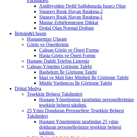
Etkinlikleri
Antibiyotikte Değil Sağlığınızda Israrcı Olun
Sigarayı Bırak Hayatı Bırakma-2
Sigarayı Bırak Hayatı Bırakma-1
Mantar Zehirlenmesine Dikkat
Doğal Olan Normal Doğum
İletişim&Ulaşım
Hastanemize Ulaşım
Görüş ve Önerileriniz
Çalışan Görüş ve Öneri Formu
Hasta Görüş ve Öneri Formu
Hastane Dahili Telefon Listemiz
Çalışan-Yönetim Görüşme Talebi
Başhekim İle Görüşme Talebi
İdari ve Mali İşler Müdürü İle Görüşme Talebi
Müdür Yardımcısı İle Görüşme Talebi
Dijital Medya
Teşekkür Belgesi Takdimleri
Hastane Yönetimimiz tarafından personellerimize
teşekkür belgesi takdimi.
25 Yılını Donduran Personellere Teşekkür Belgesi
Takdimleri
Hastane Yönetimimiz tarafından 25 yılını
dolduran personellerimize teşekkür belgesi
takdimi.