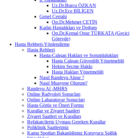
Uz.Dr.Burcu ÖZKAN
Uz.Dr.Ece BİLİGEN
Genel Cerrahi
Op.Dr.Mehmet ÇETİN
Kadın Hastalıkları ve Doğum
Op.Dr.Kemal Onur TÜRKATA (Geçici
Görevde)
Hasta Rehberi-Yönlendirme
Hasta Rehberi
Hasta-Çalışan Hakları ve Sorumlulukları
Hasta Çalışan Güvenliği Yönetmeliği
Hekim Seçme Hakkı
Hasta Hakları Yönetmeliği
Nasıl Randevu Alınır ?
Nasıl Muayene Olurum?
Randevu Al -MHRS
Online Radyoloji Sonuçları
Online Labaratuvar Sonuçları
Hasta Görüş ve Öneri Formu
Kurallar ve Ziyaret Saatleri
Ziyaret Saatleri ve Kuralları
Refakatçilerin Uyması Gereken Kurallar
Poliklinik Saatlerimiz
Kamu Spotları Bakanlığımız Koruyucu Sağlık