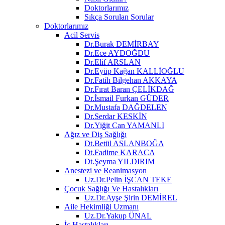
Doktorlarımız
Sıkça Sorulan Sorular
Doktorlarımız
Acil Servis
Dr.Burak DEMİRBAY
Dr.Ece AYDOĞDU
Dr.Elif ARSLAN
Dr.Eyüp Kağan KALLİOĞLU
Dr.Fatih Bilgehan AKKAYA
Dr.Fırat Baran ÇELİKDAĞ
Dr.İsmail Furkan GÜDER
Dr.Mustafa DAĞDELEN
Dr.Serdar KESKİN
Dr.Yiğit Can YAMANLI
Ağız ve Diş Sağlığı
Dt.Betül ASLANBOĞA
Dt.Fadime KARACA
Dt.Şeyma YILDIRIM
Anestezi ve Reanimasyon
Uz.Dr.Pelin İŞCAN TEKE
Çocuk Sağlığı Ve Hastalıkları
Uz.Dr.Ayşe Şirin DEMİREL
Aile Hekimliği Uzmanı
Uz.Dr.Yakup ÜNAL
İç Hastalıkları