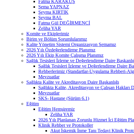
Fatma KARAKUŞ
Sema YAPNAZ
Şeyma KIRTIK
Şeyma BAL
Fatma Gül DEĞİRMENCİ
Zeliha YAR
Komite ve Ekiplerimiz
Birim ve Bölüm Sorumlularımız
Kalite Yönetim Sistemi Organizasyon Şemamız
2026 Yılı Özdeğerlendirme Planımız
2026 Yılı Ekip Komite Çalışma Planımız
Sağlık Tesisleri İzleme ve Değerlendirme Daire Başkanlı
Sağlık Tesisleri İzleme ve Değerlendirme Daire Başka
Rehberlerimiz (Standartlar-Uygulama Rehberi-Alg
Mevzuatlar
Sağlıkta Kalite ve Akreditasyon Daire Başkanlığı
Sağlıkta Kalite, Akreditasyon ve Çalışan Hakları Dai
Mevzuatlar
SKS- Hastane (Sürüm 6.1)
Eğitim
Eğitim Hemşiremiz
Zeliha YAR
2026 Yılı Planlanan Zorunlu Hizmet İçi Eğitim Pl
Klinik Rehber ve Protokoller
Akut İskemik İnme Tanı Tedavi Klinik Prot