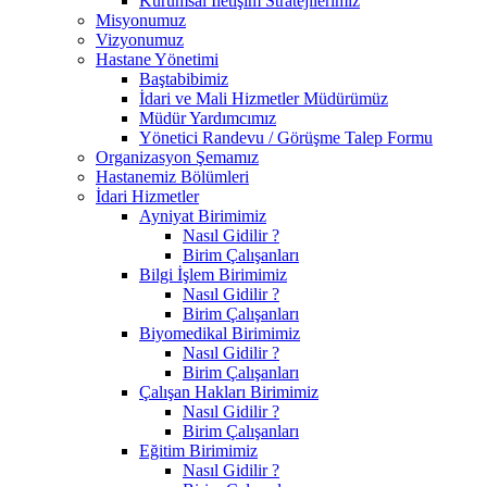
Kurumsal İletişim Stratejilerimiz
Misyonumuz
Vizyonumuz
Hastane Yönetimi
Baştabibimiz
İdari ve Mali Hizmetler Müdürümüz
Müdür Yardımcımız
Yönetici Randevu / Görüşme Talep Formu
Organizasyon Şemamız
Hastanemiz Bölümleri
İdari Hizmetler
Ayniyat Birimimiz
Nasıl Gidilir ?
Birim Çalışanları
Bilgi İşlem Birimimiz
Nasıl Gidilir ?
Birim Çalışanları
Biyomedikal Birimimiz
Nasıl Gidilir ?
Birim Çalışanları
Çalışan Hakları Birimimiz
Nasıl Gidilir ?
Birim Çalışanları
Eğitim Birimimiz
Nasıl Gidilir ?