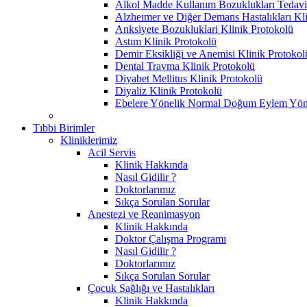
Alkol Madde Kullanım Bozuklukları Tedavi 
Alzheımer ve Diğer Demans Hastalıkları Kl
Anksiyete Bozukluklari Klinik Protokolü
Astım Klinik Protokolü
Demir Eksikliği ve Anemisi Klinik Protokol
Dental Travma Klinik Protokolü
Diyabet Mellitus Klinik Protokolü
Diyaliz Klinik Protokolü
Ebelere Yönelik Normal Doğum Eylem Yöne
Tıbbi Birimler
Kliniklerimiz
Acil Servis
Klinik Hakkında
Nasıl Gidilir ?
Doktorlarımız
Sıkça Sorulan Sorular
Anestezi ve Reanimasyon
Klinik Hakkında
Doktor Çalışma Programı
Nasıl Gidilir ?
Doktorlarımız
Sıkça Sorulan Sorular
Çocuk Sağlığı ve Hastalıkları
Klinik Hakkında