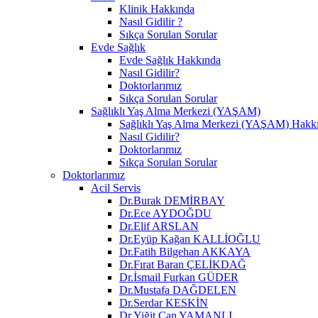
Klinik Hakkında
Nasıl Gidilir ?
Sıkça Sorulan Sorular
Evde Sağlık
Evde Sağlık Hakkında
Nasıl Gidilir?
Doktorlarımız
Sıkça Sorulan Sorular
Sağlıklı Yaş Alma Merkezi (YAŞAM)
Sağlıklı Yaş Alma Merkezi (YAŞAM) Hakk
Nasıl Gidilir?
Doktorlarımız
Sıkça Sorulan Sorular
Doktorlarımız
Acil Servis
Dr.Burak DEMİRBAY
Dr.Ece AYDOĞDU
Dr.Elif ARSLAN
Dr.Eyüp Kağan KALLİOĞLU
Dr.Fatih Bilgehan AKKAYA
Dr.Fırat Baran ÇELİKDAĞ
Dr.İsmail Furkan GÜDER
Dr.Mustafa DAĞDELEN
Dr.Serdar KESKİN
Dr.Yiğit Can YAMANLI