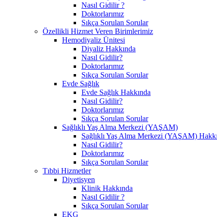
Nasıl Gidilir ?
Doktorlarımız
Sıkça Sorulan Sorular
Özellikli Hizmet Veren Birimlerimiz
Hemodiyaliz Ünitesi
Diyaliz Hakkında
Nasıl Gidilir?
Doktorlarımız
Sıkça Sorulan Sorular
Evde Sağlık
Evde Sağlık Hakkında
Nasıl Gidilir?
Doktorlarımız
Sıkça Sorulan Sorular
Sağlıklı Yaş Alma Merkezi (YAŞAM)
Sağlıklı Yaş Alma Merkezi (YAŞAM) Hakk
Nasıl Gidilir?
Doktorlarımız
Sıkça Sorulan Sorular
Tıbbi Hizmetler
Diyetisyen
Klinik Hakkında
Nasıl Gidilir ?
Sıkça Sorulan Sorular
EKG