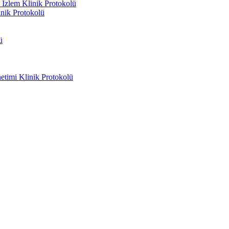
İzlem Klinik Protokolü
inik Protokolü
ü
timi Klinik Protokolü