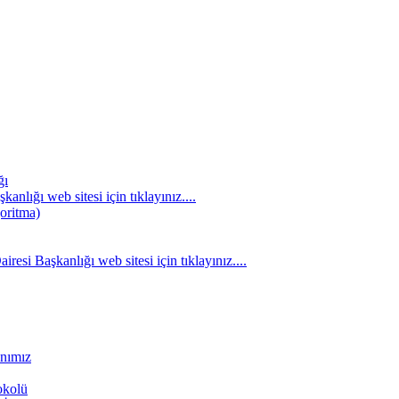
ğı
nlığı web sitesi için tıklayınız....
oritma)
resi Başkanlığı web sitesi için tıklayınız....
anımız
okolü