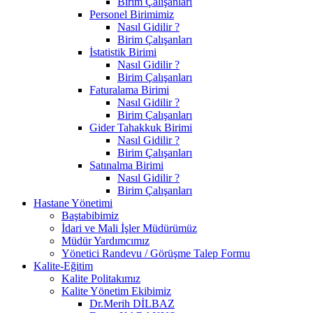
Birim Çalışanları
Personel Birimimiz
Nasıl Gidilir ?
Birim Çalışanları
İstatistik Birimi
Nasıl Gidilir ?
Birim Çalışanları
Faturalama Birimi
Nasıl Gidilir ?
Birim Çalışanları
Gider Tahakkuk Birimi
Nasıl Gidilir ?
Birim Çalışanları
Satınalma Birimi
Nasıl Gidilir ?
Birim Çalışanları
Hastane Yönetimi
Baştabibimiz
İdari ve Mali İşler Müdürümüz
Müdür Yardımcımız
Yönetici Randevu / Görüşme Talep Formu
Kalite-Eğitim
Kalite Politakımız
Kalite Yönetim Ekibimiz
Dr.Merih DİLBAZ