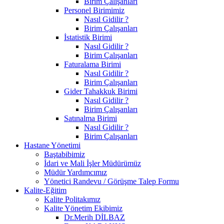
Birim Çalışanları
Personel Birimimiz
Nasıl Gidilir ?
Birim Çalışanları
İstatistik Birimi
Nasıl Gidilir ?
Birim Çalışanları
Faturalama Birimi
Nasıl Gidilir ?
Birim Çalışanları
Gider Tahakkuk Birimi
Nasıl Gidilir ?
Birim Çalışanları
Satınalma Birimi
Nasıl Gidilir ?
Birim Çalışanları
Hastane Yönetimi
Baştabibimiz
İdari ve Mali İşler Müdürümüz
Müdür Yardımcımız
Yönetici Randevu / Görüşme Talep Formu
Kalite-Eğitim
Kalite Politakımız
Kalite Yönetim Ekibimiz
Dr.Merih DİLBAZ