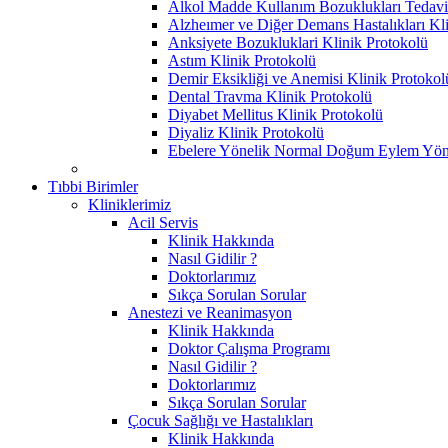
Alkol Madde Kullanım Bozuklukları Tedavi 
Alzheımer ve Diğer Demans Hastalıkları Kl
Anksiyete Bozukluklari Klinik Protokolü
Astım Klinik Protokolü
Demir Eksikliği ve Anemisi Klinik Protokol
Dental Travma Klinik Protokolü
Diyabet Mellitus Klinik Protokolü
Diyaliz Klinik Protokolü
Ebelere Yönelik Normal Doğum Eylem Yöne
Tıbbi Birimler
Kliniklerimiz
Acil Servis
Klinik Hakkında
Nasıl Gidilir ?
Doktorlarımız
Sıkça Sorulan Sorular
Anestezi ve Reanimasyon
Klinik Hakkında
Doktor Çalışma Programı
Nasıl Gidilir ?
Doktorlarımız
Sıkça Sorulan Sorular
Çocuk Sağlığı ve Hastalıkları
Klinik Hakkında