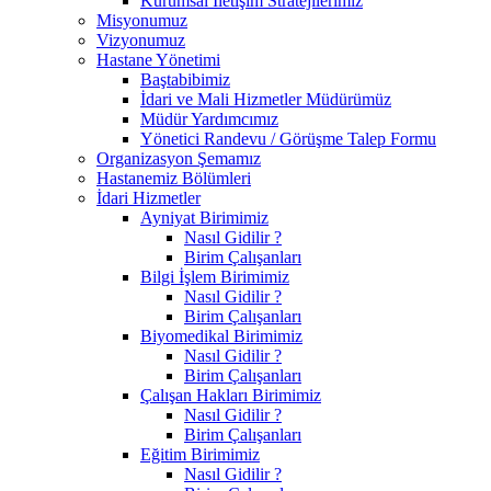
Kurumsal İletişim Stratejilerimiz
Misyonumuz
Vizyonumuz
Hastane Yönetimi
Baştabibimiz
İdari ve Mali Hizmetler Müdürümüz
Müdür Yardımcımız
Yönetici Randevu / Görüşme Talep Formu
Organizasyon Şemamız
Hastanemiz Bölümleri
İdari Hizmetler
Ayniyat Birimimiz
Nasıl Gidilir ?
Birim Çalışanları
Bilgi İşlem Birimimiz
Nasıl Gidilir ?
Birim Çalışanları
Biyomedikal Birimimiz
Nasıl Gidilir ?
Birim Çalışanları
Çalışan Hakları Birimimiz
Nasıl Gidilir ?
Birim Çalışanları
Eğitim Birimimiz
Nasıl Gidilir ?