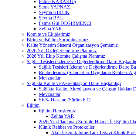
Fatma KARAKUŞ
Sema YAPNAZ
Şeyma KIRTIK
Şeyma BAL
Fatma Gül DEĞİRMENCİ
Zeliha YAR
Komite ve Ekiplerimiz
Birim ve Bölüm Sorumlularımız
Kalite Yönetim Sistemi Organizasyon Şemamız
2026 Yılı Özdeğerlendirme Planımız
2026 Yılı Ekip Komite Çalışma Planımız
Sağlık Tesisleri İzleme ve Değerlendirme Daire Başkanlı
Sağlık Tesisleri İzleme ve Değerlendirme Daire Başka
Rehberlerimiz (Standartlar-Uygulama Rehberi-Alg
Mevzuatlar
Sağlıkta Kalite ve Akreditasyon Daire Başkanlığı
Sağlıkta Kalite, Akreditasyon ve Çalışan Hakları Dai
Mevzuatlar
SKS- Hastane (Sürüm 6.1)
Eğitim
Eğitim Hemşiremiz
Zeliha YAR
2026 Yılı Planlanan Zorunlu Hizmet İçi Eğitim Pl
Klinik Rehber ve Protokoller
Akut İskemik İnme Tanı Tedavi Klinik Prot