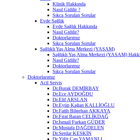
Klinik Hakkında
Nasıl Gidilir ?
Sıkça Sorulan Sorular
Evde Sağlık
Evde Sağlık Hakkında
Nasıl Gidilir?
Doktorlarımız
Sıkça Sorulan Sorular
Sağlıklı Yaş Alma Merkezi (YAŞAM)
Sağlıklı Yaş Alma Merkezi (YAŞAM) Hakk
Nasıl Gidilir?
Doktorlarımız
Sıkça Sorulan Sorular
Doktorlarımız
Acil Servis
Dr.Burak DEMİRBAY
Dr.Ece AYDOĞDU
Dr.Elif ARSLAN
Dr.Eyüp Kağan KALLİOĞLU
Dr.Fatih Bilgehan AKKAYA
Dr.Fırat Baran ÇELİKDAĞ
Dr.İsmail Furkan GÜDER
Dr.Mustafa DAĞDELEN
Dr.Serdar KESKİN
Dr.Yiğit Can YAMANLI