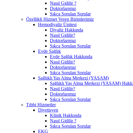
Nasıl Gidilir ?
Doktorlarımız
Sıkça Sorulan Sorular
Özellikli Hizmet Veren Birimlerimiz
Hemodiyaliz Ünitesi
Diyaliz Hakkında
Nasıl Gidilir?
Doktorlarımız
Sıkça Sorulan Sorular
Evde Sağlık
Evde Sağlık Hakkında
Nasıl Gidilir?
Doktorlarımız
Sıkça Sorulan Sorular
Sağlıklı Yaş Alma Merkezi (YAŞAM)
Sağlıklı Yaş Alma Merkezi (YAŞAM) Hakk
Nasıl Gidilir?
Doktorlarımız
Sıkça Sorulan Sorular
Tıbbi Hizmetler
Diyetisyen
Klinik Hakkında
Nasıl Gidilir ?
Sıkça Sorulan Sorular
EKG