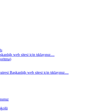
ğı
nlığı web sitesi için tıklayınız....
oritma)
resi Başkanlığı web sitesi için tıklayınız....
anımız
okolü