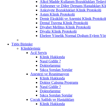
Alkol Madde Kullanım Bozuklukları Tedavi 
Alzheımer ve Diğer Demans Hastalıkları Kl
Anksiyete Bozukluklari Klinik Protokolü
Astım Klinik Protokolü
Demir Eksikliği ve Anemisi Klinik Protokol
Dental Travma Klinik Protokolü
Diyabet Mellitus Klinik Protokolü
Diyaliz Klinik Protokolü
Ebelere Yönelik Normal Doğum Eylem Yöne
Tıbbi Birimler
Kliniklerimiz
Acil Servis
Klinik Hakkında
Nasıl Gidilir ?
Doktorlarımız
Sıkça Sorulan Sorular
Anestezi ve Reanimasyon
Klinik Hakkında
Doktor Çalışma Programı
Nasıl Gidilir ?
Doktorlarımız
Sıkça Sorulan Sorular
Çocuk Sağlığı ve Hastalıkları
Klinik Hakkında