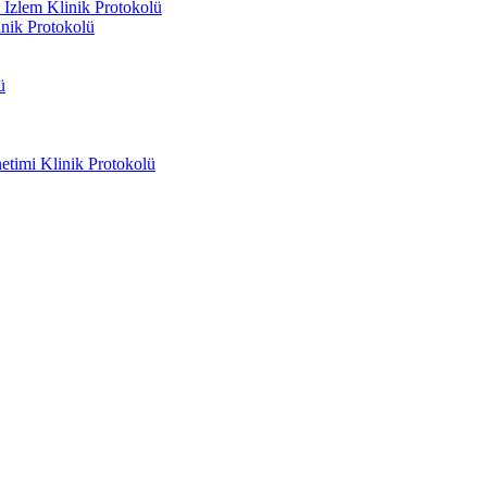
İzlem Klinik Protokolü
inik Protokolü
ü
timi Klinik Protokolü