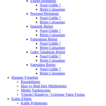
Eğitim Birimimiz
Nasıl Gidilir ?
Birim Çalışanları
Personel Birimimiz
Nasıl Gidilir ?
Birim Çalışanları
İstatistik Birimi
Nasıl Gidilir ?
Birim Çalışanları
Faturalama Birimi
Nasıl Gidilir ?
Birim Çalışanları
Gider Tahakkuk Birimi
Nasıl Gidilir ?
Birim Çalışanları
Satınalma Birimi
Nasıl Gidilir ?
Birim Çalışanları
Hastane Yönetimi
Baştabibimiz
İdari ve Mali İşler Müdürümüz
Müdür Yardımcımız
Yönetici Randevu / Görüşme Talep Formu
Kalite-Eğitim
Kalite Politakımız