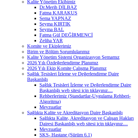
Kalite Yönetim Ekibimiz
Dr.Merih DİLBAZ
Fatma KARAKUŞ
Sema YAPNAZ
Şeyma KIRTIK
Şeyma BAL
Fatma Gül DEĞİRMENCİ
Zeliha YAR
Komite ve Ekiplerimiz
Birim ve Bölüm Sorumlularımız
Kalite Yönetim Sistemi Organizasyon Şemamız
2026 Yılı Özdeğerlendirme Planımız
2026 Yılı Ekip Komite Çalışma Planımız
Sağlık Tesisleri İzleme ve Değerlendirme Daire
Başkanlığı
Sağlık Tesisleri İzleme ve Değerlendirme Daire
Başkanlığı web sitesi için tıklayınız....
Rehberlerimiz (Standartlar-Uygulama Rehberi-
Algoritma)
Mevzuatlar
Sağlıkta Kalite ve Akreditasyon Daire Başkanlığı
Sağlıkta Kalite, Akreditasyon ve Çalışan Hakları
Dairesi Başkanlığı web sitesi için tıklayınız....
Mevzuatlar
SKS- Hastane (Sürüm 6.1)