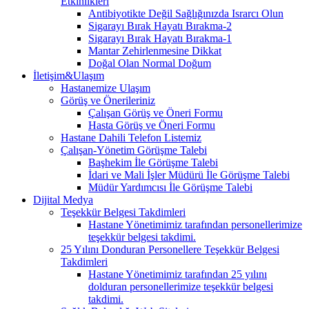
Etkinlikleri
Antibiyotikte Değil Sağlığınızda Israrcı Olun
Sigarayı Bırak Hayatı Bırakma-2
Sigarayı Bırak Hayatı Bırakma-1
Mantar Zehirlenmesine Dikkat
Doğal Olan Normal Doğum
İletişim&Ulaşım
Hastanemize Ulaşım
Görüş ve Önerileriniz
Çalışan Görüş ve Öneri Formu
Hasta Görüş ve Öneri Formu
Hastane Dahili Telefon Listemiz
Çalışan-Yönetim Görüşme Talebi
Başhekim İle Görüşme Talebi
İdari ve Mali İşler Müdürü İle Görüşme Talebi
Müdür Yardımcısı İle Görüşme Talebi
Dijital Medya
Teşekkür Belgesi Takdimleri
Hastane Yönetimimiz tarafından personellerimize
teşekkür belgesi takdimi.
25 Yılını Donduran Personellere Teşekkür Belgesi
Takdimleri
Hastane Yönetimimiz tarafından 25 yılını
dolduran personellerimize teşekkür belgesi
takdimi.