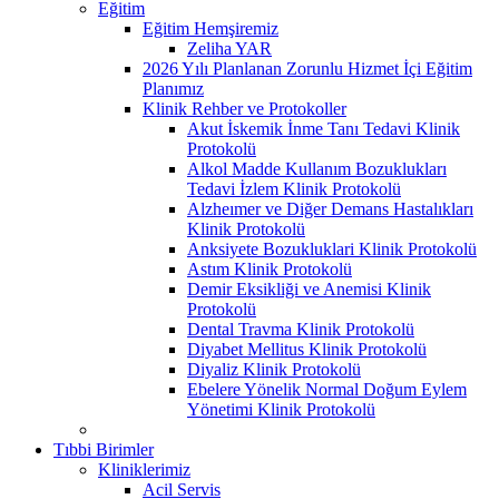
Eğitim
Eğitim Hemşiremiz
Zeliha YAR
2026 Yılı Planlanan Zorunlu Hizmet İçi Eğitim
Planımız
Klinik Rehber ve Protokoller
Akut İskemik İnme Tanı Tedavi Klinik
Protokolü
Alkol Madde Kullanım Bozuklukları
Tedavi İzlem Klinik Protokolü
Alzheımer ve Diğer Demans Hastalıkları
Klinik Protokolü
Anksiyete Bozukluklari Klinik Protokolü
Astım Klinik Protokolü
Demir Eksikliği ve Anemisi Klinik
Protokolü
Dental Travma Klinik Protokolü
Diyabet Mellitus Klinik Protokolü
Diyaliz Klinik Protokolü
Ebelere Yönelik Normal Doğum Eylem
Yönetimi Klinik Protokolü
Tıbbi Birimler
Kliniklerimiz
Acil Servis