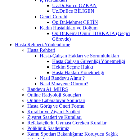
Uz.Dr.Burcu ÖZKAN
Uz.Dr.Ece BİLİGEN
Genel Cerrahi
Op.Dr.Mehmet ÇETİN
Kadın Hastalıkları ve Doğum
Op.Dr.Kemal Onur TÜRKATA (Geçici
Görevde)
Hasta Rehberi-Yönlendirme
Hasta Rehberi
Hasta-Çalışan Hakları ve Sorumlulukları
Hasta Çalışan Güvenliği Yönetmeliği
Hekim Seçme Hakkı
Hasta Hakları Yönetmeliği
Nasıl Randevu Alınır ?
Nasıl Muayene Olurum?
Randevu Al -MHRS
Online Radyoloji Sonuçları
Online Labaratuvar Sonuçları
Hasta Görüş ve Öneri Formu
Kurallar ve Ziyaret Saatleri
Ziyaret Saatleri ve Kuralları
Refakatçilerin Uyması Gereken Kurallar
Poliklinik Saatlerimiz
Kamu Spotları Bakanlığımız Koruyucu Sağlık