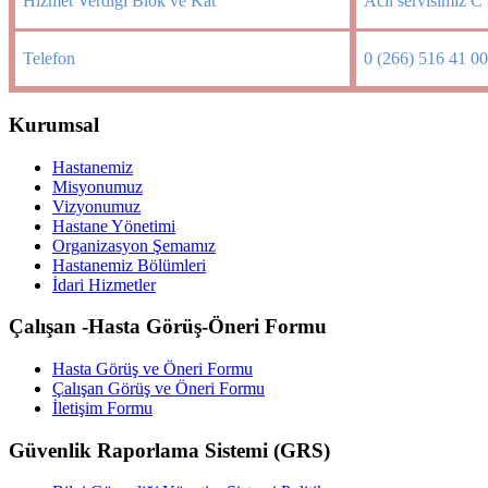
Hizmet Verdiği Blok ve Kat
Acil servisimiz C 
Telefon
0 (266) 516 41 0
Kurumsal
Hastanemiz
Misyonumuz
Vizyonumuz
Hastane Yönetimi
Organizasyon Şemamız
Hastanemiz Bölümleri
İdari Hizmetler
Çalışan -Hasta Görüş-Öneri Formu
Hasta Görüş ve Öneri Formu
Çalışan Görüş ve Öneri Formu
İletişim Formu
Güvenlik Raporlama Sistemi (GRS)