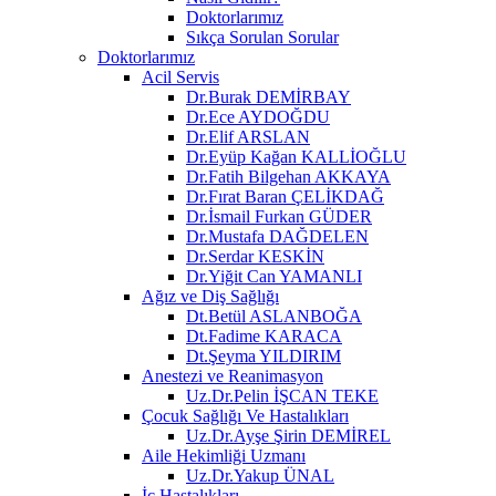
Doktorlarımız
Sıkça Sorulan Sorular
Doktorlarımız
Acil Servis
Dr.Burak DEMİRBAY
Dr.Ece AYDOĞDU
Dr.Elif ARSLAN
Dr.Eyüp Kağan KALLİOĞLU
Dr.Fatih Bilgehan AKKAYA
Dr.Fırat Baran ÇELİKDAĞ
Dr.İsmail Furkan GÜDER
Dr.Mustafa DAĞDELEN
Dr.Serdar KESKİN
Dr.Yiğit Can YAMANLI
Ağız ve Diş Sağlığı
Dt.Betül ASLANBOĞA
Dt.Fadime KARACA
Dt.Şeyma YILDIRIM
Anestezi ve Reanimasyon
Uz.Dr.Pelin İŞCAN TEKE
Çocuk Sağlığı Ve Hastalıkları
Uz.Dr.Ayşe Şirin DEMİREL
Aile Hekimliği Uzmanı
Uz.Dr.Yakup ÜNAL
İç Hastalıkları