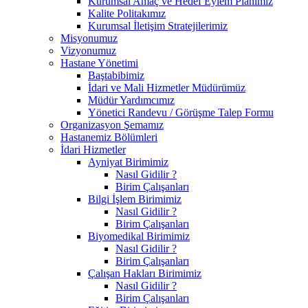
Kurumsal Amaç ve Hedef Eylem Planımız
Kalite Politakımız
Kurumsal İletişim Stratejilerimiz
Misyonumuz
Vizyonumuz
Hastane Yönetimi
Baştabibimiz
İdari ve Mali Hizmetler Müdürümüz
Müdür Yardımcımız
Yönetici Randevu / Görüşme Talep Formu
Organizasyon Şemamız
Hastanemiz Bölümleri
İdari Hizmetler
Ayniyat Birimimiz
Nasıl Gidilir ?
Birim Çalışanları
Bilgi İşlem Birimimiz
Nasıl Gidilir ?
Birim Çalışanları
Biyomedikal Birimimiz
Nasıl Gidilir ?
Birim Çalışanları
Çalışan Hakları Birimimiz
Nasıl Gidilir ?
Birim Çalışanları