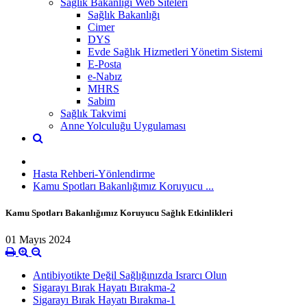
Sağlık Bakanlığı Web Siteleri
Sağlık Bakanlığı
Cimer
DYS
Evde Sağlık Hizmetleri Yönetim Sistemi
E-Posta
e-Nabız
MHRS
Sabim
Sağlık Takvimi
Anne Yolculuğu Uygulaması
Hasta Rehberi-Yönlendirme
Kamu Spotları Bakanlığımız Koruyucu ...
Kamu Spotları Bakanlığımız Koruyucu Sağlık Etkinlikleri
01 Mayıs 2024
Antibiyotikte Değil Sağlığınızda Israrcı Olun
Sigarayı Bırak Hayatı Bırakma-2
Sigarayı Bırak Hayatı Bırakma-1