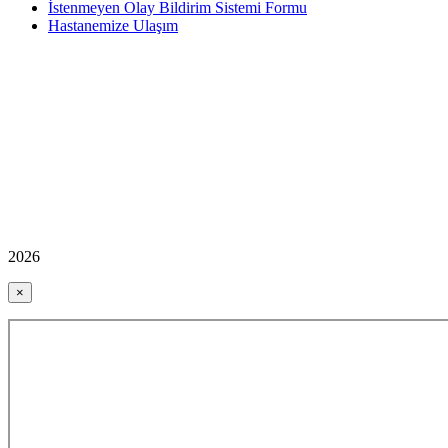
İstenmeyen Olay Bildirim Sistemi Formu
Hastanemize Ulaşım
2026
×