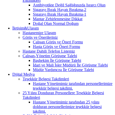
Etkinlikleri
Antibiyotikte Değil Sağlığınızda Israrcı Olun
Sigarayı Bırak Hayatı Bırakma-2
Sigarayı Bırak Hayatı Bırakma-1
Mantar Zehirlenmesine Dikkat
Doğal Olan Normal Doğum
İletişim&Ulaşım
Hastanemize Ulaşım
Görüş ve Önerileriniz
Çalışan Görüş ve Öneri Formu
Hasta Görüş ve Öneri Formu
Hastane Dahili Telefon Listemiz
Çalışan-Yönetim Görüşme Talebi
Başhekim İle Görüşme Talebi
İdari ve Mali İşler Müdürü İle Görüşme Talebi
Müdür Yardımcısı İle Görüşme Talebi
Dijital Medya
Teşekkür Belgesi Takdimleri
Hastane Yönetimimiz tarafından personellerimize
teşekkür belgesi takdimi.
25 Yılını Donduran Personellere Teşekkür Belgesi
Takdimleri
Hastane Yönetimimiz tarafından 25 yılını
dolduran personellerimize teşekkür belgesi
takdimi.