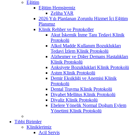
Eğitim
Eğitim Hemşiremiz
Zeliha YAR
2026 Yılı Planlanan Zorunlu Hizmet İçi Eğitim
Planımız
Klinik Rehber ve Protokoller
Akut İskemik İnme Tanı Tedavi Klinik
Protokolü
Alkol Madde Kullanım Bozuklukları
Tedavi İzlem Klinik Protokolü
Alzheımer ve Diğer Demans Hastalıkları
Klinik Protokolü
Anksiyete Bozukluklari Klinik Protokolü
Astım Klinik Protokolü
Demir Eksikliği ve Anemisi Klinik
Protokolü
Dental Travma Klinik Protokolü
Diyabet Mellitus Klinik Protokolü
Diyaliz Klinik Protokolü
Ebelere Yönelik Normal Doğum Eylem
Yönetimi Klinik Protokolü
Tıbbi Birimler
Kliniklerimiz
Acil Servis