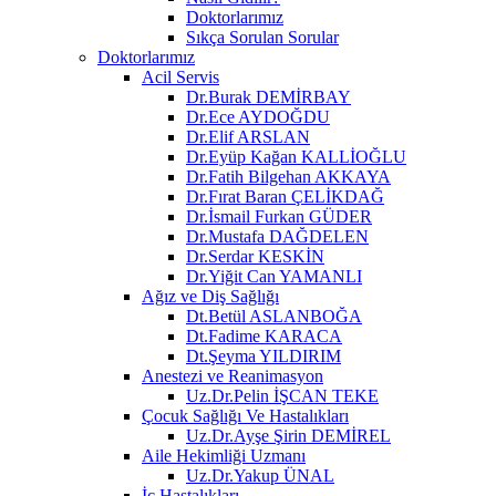
Doktorlarımız
Sıkça Sorulan Sorular
Doktorlarımız
Acil Servis
Dr.Burak DEMİRBAY
Dr.Ece AYDOĞDU
Dr.Elif ARSLAN
Dr.Eyüp Kağan KALLİOĞLU
Dr.Fatih Bilgehan AKKAYA
Dr.Fırat Baran ÇELİKDAĞ
Dr.İsmail Furkan GÜDER
Dr.Mustafa DAĞDELEN
Dr.Serdar KESKİN
Dr.Yiğit Can YAMANLI
Ağız ve Diş Sağlığı
Dt.Betül ASLANBOĞA
Dt.Fadime KARACA
Dt.Şeyma YILDIRIM
Anestezi ve Reanimasyon
Uz.Dr.Pelin İŞCAN TEKE
Çocuk Sağlığı Ve Hastalıkları
Uz.Dr.Ayşe Şirin DEMİREL
Aile Hekimliği Uzmanı
Uz.Dr.Yakup ÜNAL
İç Hastalıkları