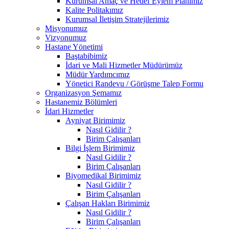
Kurumsal Amaç ve Hedef Eylem Planımız
Kalite Politakımız
Kurumsal İletişim Stratejilerimiz
Misyonumuz
Vizyonumuz
Hastane Yönetimi
Baştabibimiz
İdari ve Mali Hizmetler Müdürümüz
Müdür Yardımcımız
Yönetici Randevu / Görüşme Talep Formu
Organizasyon Şemamız
Hastanemiz Bölümleri
İdari Hizmetler
Ayniyat Birimimiz
Nasıl Gidilir ?
Birim Çalışanları
Bilgi İşlem Birimimiz
Nasıl Gidilir ?
Birim Çalışanları
Biyomedikal Birimimiz
Nasıl Gidilir ?
Birim Çalışanları
Çalışan Hakları Birimimiz
Nasıl Gidilir ?
Birim Çalışanları