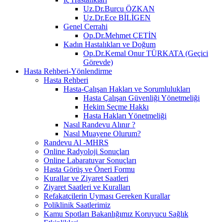
Uz.Dr.Burcu ÖZKAN
Uz.Dr.Ece BİLİGEN
Genel Cerrahi
Op.Dr.Mehmet ÇETİN
Kadın Hastalıkları ve Doğum
Op.Dr.Kemal Onur TÜRKATA (Geçici
Görevde)
Hasta Rehberi-Yönlendirme
Hasta Rehberi
Hasta-Çalışan Hakları ve Sorumlulukları
Hasta Çalışan Güvenliği Yönetmeliği
Hekim Seçme Hakkı
Hasta Hakları Yönetmeliği
Nasıl Randevu Alınır ?
Nasıl Muayene Olurum?
Randevu Al -MHRS
Online Radyoloji Sonuçları
Online Labaratuvar Sonuçları
Hasta Görüş ve Öneri Formu
Kurallar ve Ziyaret Saatleri
Ziyaret Saatleri ve Kuralları
Refakatçilerin Uyması Gereken Kurallar
Poliklinik Saatlerimiz
Kamu Spotları Bakanlığımız Koruyucu Sağlık