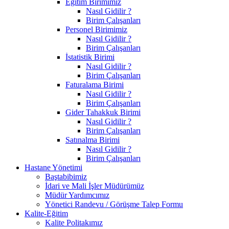
Eğitim Birimimiz
Nasıl Gidilir ?
Birim Çalışanları
Personel Birimimiz
Nasıl Gidilir ?
Birim Çalışanları
İstatistik Birimi
Nasıl Gidilir ?
Birim Çalışanları
Faturalama Birimi
Nasıl Gidilir ?
Birim Çalışanları
Gider Tahakkuk Birimi
Nasıl Gidilir ?
Birim Çalışanları
Satınalma Birimi
Nasıl Gidilir ?
Birim Çalışanları
Hastane Yönetimi
Baştabibimiz
İdari ve Mali İşler Müdürümüz
Müdür Yardımcımız
Yönetici Randevu / Görüşme Talep Formu
Kalite-Eğitim
Kalite Politakımız