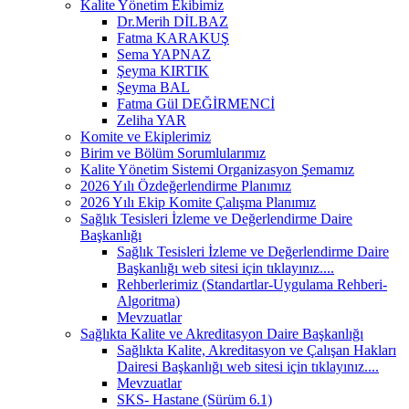
Kalite Yönetim Ekibimiz
Dr.Merih DİLBAZ
Fatma KARAKUŞ
Sema YAPNAZ
Şeyma KIRTIK
Şeyma BAL
Fatma Gül DEĞİRMENCİ
Zeliha YAR
Komite ve Ekiplerimiz
Birim ve Bölüm Sorumlularımız
Kalite Yönetim Sistemi Organizasyon Şemamız
2026 Yılı Özdeğerlendirme Planımız
2026 Yılı Ekip Komite Çalışma Planımız
Sağlık Tesisleri İzleme ve Değerlendirme Daire
Başkanlığı
Sağlık Tesisleri İzleme ve Değerlendirme Daire
Başkanlığı web sitesi için tıklayınız....
Rehberlerimiz (Standartlar-Uygulama Rehberi-
Algoritma)
Mevzuatlar
Sağlıkta Kalite ve Akreditasyon Daire Başkanlığı
Sağlıkta Kalite, Akreditasyon ve Çalışan Hakları
Dairesi Başkanlığı web sitesi için tıklayınız....
Mevzuatlar
SKS- Hastane (Sürüm 6.1)