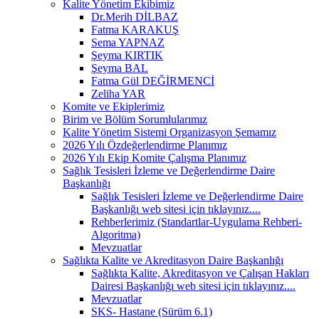
Kalite Yönetim Ekibimiz
Dr.Merih DİLBAZ
Fatma KARAKUŞ
Sema YAPNAZ
Şeyma KIRTIK
Şeyma BAL
Fatma Gül DEĞİRMENCİ
Zeliha YAR
Komite ve Ekiplerimiz
Birim ve Bölüm Sorumlularımız
Kalite Yönetim Sistemi Organizasyon Şemamız
2026 Yılı Özdeğerlendirme Planımız
2026 Yılı Ekip Komite Çalışma Planımız
Sağlık Tesisleri İzleme ve Değerlendirme Daire
Başkanlığı
Sağlık Tesisleri İzleme ve Değerlendirme Daire
Başkanlığı web sitesi için tıklayınız....
Rehberlerimiz (Standartlar-Uygulama Rehberi-
Algoritma)
Mevzuatlar
Sağlıkta Kalite ve Akreditasyon Daire Başkanlığı
Sağlıkta Kalite, Akreditasyon ve Çalışan Hakları
Dairesi Başkanlığı web sitesi için tıklayınız....
Mevzuatlar
SKS- Hastane (Sürüm 6.1)