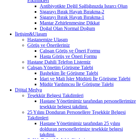
Etkinlikleri
Antibiyotikte Değil Sağlığınızda Israrcı Olun
Sigarayı Bırak Hayatı Bırakma-2
Sigarayı Bırak Hayatı Bırakma-1
Mantar Zehirlenmesine Dikkat
Doğal Olan Normal Doğum
İletişim&Ulaşım
Hastanemize Ulaşım
Görüş ve Önerileriniz
Çalışan Görüş ve Öneri Formu
Hasta Görüş ve Öneri Formu
Hastane Dahili Telefon Listemiz
Çalışan-Yönetim Görüşme Talebi
Başhekim İle Görüşme Talebi
İdari ve Mali İşler Müdürü İle Görüşme Talebi
Müdür Yardımcısı İle Görüşme Talebi
Dijital Medya
Teşekkür Belgesi Takdimleri
Hastane Yönetimimiz tarafından personellerimize
teşekkür belgesi takdimi.
25 Yılını Donduran Personellere Teşekkür Belgesi
Takdimleri
Hastane Yönetimimiz tarafından 25 yılını
dolduran personellerimize teşekkür belgesi
takdimi.