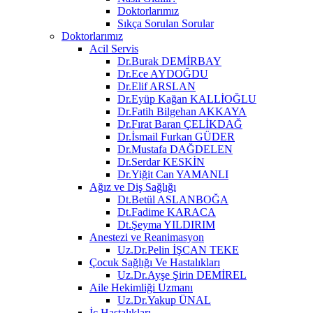
Doktorlarımız
Sıkça Sorulan Sorular
Doktorlarımız
Acil Servis
Dr.Burak DEMİRBAY
Dr.Ece AYDOĞDU
Dr.Elif ARSLAN
Dr.Eyüp Kağan KALLİOĞLU
Dr.Fatih Bilgehan AKKAYA
Dr.Fırat Baran ÇELİKDAĞ
Dr.İsmail Furkan GÜDER
Dr.Mustafa DAĞDELEN
Dr.Serdar KESKİN
Dr.Yiğit Can YAMANLI
Ağız ve Diş Sağlığı
Dt.Betül ASLANBOĞA
Dt.Fadime KARACA
Dt.Şeyma YILDIRIM
Anestezi ve Reanimasyon
Uz.Dr.Pelin İŞCAN TEKE
Çocuk Sağlığı Ve Hastalıkları
Uz.Dr.Ayşe Şirin DEMİREL
Aile Hekimliği Uzmanı
Uz.Dr.Yakup ÜNAL
İç Hastalıkları