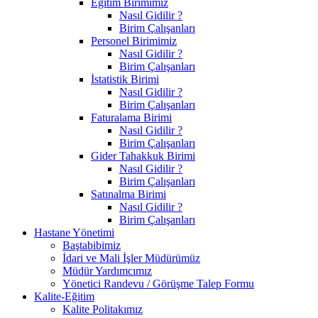
Eğitim Birimimiz
Nasıl Gidilir ?
Birim Çalışanları
Personel Birimimiz
Nasıl Gidilir ?
Birim Çalışanları
İstatistik Birimi
Nasıl Gidilir ?
Birim Çalışanları
Faturalama Birimi
Nasıl Gidilir ?
Birim Çalışanları
Gider Tahakkuk Birimi
Nasıl Gidilir ?
Birim Çalışanları
Satınalma Birimi
Nasıl Gidilir ?
Birim Çalışanları
Hastane Yönetimi
Baştabibimiz
İdari ve Mali İşler Müdürümüz
Müdür Yardımcımız
Yönetici Randevu / Görüşme Talep Formu
Kalite-Eğitim
Kalite Politakımız