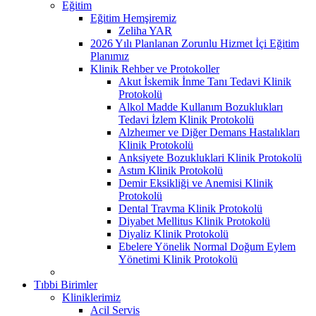
Eğitim
Eğitim Hemşiremiz
Zeliha YAR
2026 Yılı Planlanan Zorunlu Hizmet İçi Eğitim
Planımız
Klinik Rehber ve Protokoller
Akut İskemik İnme Tanı Tedavi Klinik
Protokolü
Alkol Madde Kullanım Bozuklukları
Tedavi İzlem Klinik Protokolü
Alzheımer ve Diğer Demans Hastalıkları
Klinik Protokolü
Anksiyete Bozukluklari Klinik Protokolü
Astım Klinik Protokolü
Demir Eksikliği ve Anemisi Klinik
Protokolü
Dental Travma Klinik Protokolü
Diyabet Mellitus Klinik Protokolü
Diyaliz Klinik Protokolü
Ebelere Yönelik Normal Doğum Eylem
Yönetimi Klinik Protokolü
Tıbbi Birimler
Kliniklerimiz
Acil Servis