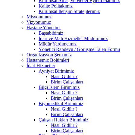
Kurumsal Amaç ve Hedef Eylem Planımız
Kalite Politakımız
Kurumsal İletişim Stratejilerimiz
Misyonumuz
Vizyonumuz
Hastane Yönetimi
Baştabibimiz
İdari ve Mali Hizmetler Müdürümüz
Müdür Yardımcımız
Yönetici Randevu / Görüşme Talep Formu
Organizasyon Şemamız
Hastanemiz Bölümleri
İdari Hizmetler
Ayniyat Birimimiz
Nasıl Gidilir ?
Birim Çalışanları
Bilgi İşlem Birimimiz
Nasıl Gidilir ?
Birim Çalışanları
Biyomedikal Birimimiz
Nasıl Gidilir ?
Birim Çalışanları
Çalışan Hakları Birimimiz
Nasıl Gidilir ?
Birim Çalışanları