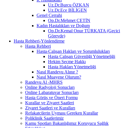
Uz.Dr.Burcu ÖZKAN
Uz.Dr.Ece BİLİGEN
Genel Cerrahi
Op.Dr.Mehmet ÇETİN
Kadın Hastalıkları ve Doğum
Op.Dr.Kemal Onur TÜRKATA (Geçici
Görevde)
Hasta Rehberi-Yönlendirme
Hasta Rehberi
Hasta-Çalışan Hakları ve Sorumlulukları
Hasta Çalışan Güvenliği Yönetmeliği
Hekim Seçme Hakkı
Hasta Hakları Yönetmeliği
Nasıl Randevu Alınır ?
Nasıl Muayene Olurum?
Randevu Al -MHRS
Online Radyoloji Sonuçları
Online Labaratuvar Sonuçları
Hasta Görüş ve Öneri Formu
Kurallar ve Ziyaret Saatleri
Ziyaret Saatleri ve Kuralları
Refakatçilerin Uyması Gereken Kurallar
Poliklinik Saatlerimiz
Kamu Spotları Bakanlığımız Koruyucu Sağlık