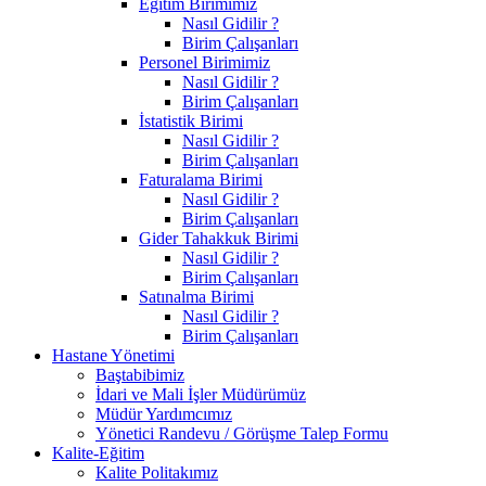
Eğitim Birimimiz
Nasıl Gidilir ?
Birim Çalışanları
Personel Birimimiz
Nasıl Gidilir ?
Birim Çalışanları
İstatistik Birimi
Nasıl Gidilir ?
Birim Çalışanları
Faturalama Birimi
Nasıl Gidilir ?
Birim Çalışanları
Gider Tahakkuk Birimi
Nasıl Gidilir ?
Birim Çalışanları
Satınalma Birimi
Nasıl Gidilir ?
Birim Çalışanları
Hastane Yönetimi
Baştabibimiz
İdari ve Mali İşler Müdürümüz
Müdür Yardımcımız
Yönetici Randevu / Görüşme Talep Formu
Kalite-Eğitim
Kalite Politakımız