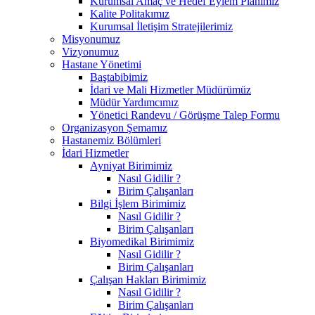
Kurumsal Amaç ve Hedef Eylem Planımız
Kalite Politakımız
Kurumsal İletişim Stratejilerimiz
Misyonumuz
Vizyonumuz
Hastane Yönetimi
Baştabibimiz
İdari ve Mali Hizmetler Müdürümüz
Müdür Yardımcımız
Yönetici Randevu / Görüşme Talep Formu
Organizasyon Şemamız
Hastanemiz Bölümleri
İdari Hizmetler
Ayniyat Birimimiz
Nasıl Gidilir ?
Birim Çalışanları
Bilgi İşlem Birimimiz
Nasıl Gidilir ?
Birim Çalışanları
Biyomedikal Birimimiz
Nasıl Gidilir ?
Birim Çalışanları
Çalışan Hakları Birimimiz
Nasıl Gidilir ?
Birim Çalışanları