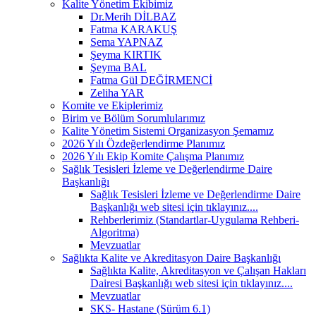
Kalite Yönetim Ekibimiz
Dr.Merih DİLBAZ
Fatma KARAKUŞ
Sema YAPNAZ
Şeyma KIRTIK
Şeyma BAL
Fatma Gül DEĞİRMENCİ
Zeliha YAR
Komite ve Ekiplerimiz
Birim ve Bölüm Sorumlularımız
Kalite Yönetim Sistemi Organizasyon Şemamız
2026 Yılı Özdeğerlendirme Planımız
2026 Yılı Ekip Komite Çalışma Planımız
Sağlık Tesisleri İzleme ve Değerlendirme Daire
Başkanlığı
Sağlık Tesisleri İzleme ve Değerlendirme Daire
Başkanlığı web sitesi için tıklayınız....
Rehberlerimiz (Standartlar-Uygulama Rehberi-
Algoritma)
Mevzuatlar
Sağlıkta Kalite ve Akreditasyon Daire Başkanlığı
Sağlıkta Kalite, Akreditasyon ve Çalışan Hakları
Dairesi Başkanlığı web sitesi için tıklayınız....
Mevzuatlar
SKS- Hastane (Sürüm 6.1)