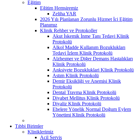
Eğitim
Eğitim Hemşiremiz
Zeliha YAR
2026 Yılı Planlanan Zorunlu Hizmet İçi Eğitim
Planımız
Klinik Rehber ve Protokoller
Akut İskemik İnme Tanı Tedavi Klinik
Protokolü
Alkol Madde Kullanım Bozuklukları
Tedavi İzlem Klinik Protokolü
Alzheımer ve Diğer Demans Hastalıkları
Klinik Protokolü
Anksiyete Bozukluklari Klinik Protokolü
Astım Klinik Protokolü
Demir Eksikliği ve Anemisi Klinik
Protokolü
Dental Travma Klinik Protokolü
Diyabet Mellitus Klinik Protokolü
Diyaliz Klinik Protokolü
Ebelere Yönelik Normal Doğum Eylem
Yönetimi Klinik Protokolü
Tıbbi Birimler
Kliniklerimiz
Acil Servis