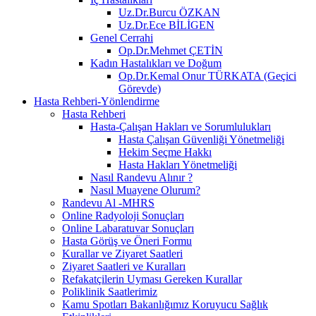
Uz.Dr.Burcu ÖZKAN
Uz.Dr.Ece BİLİGEN
Genel Cerrahi
Op.Dr.Mehmet ÇETİN
Kadın Hastalıkları ve Doğum
Op.Dr.Kemal Onur TÜRKATA (Geçici
Görevde)
Hasta Rehberi-Yönlendirme
Hasta Rehberi
Hasta-Çalışan Hakları ve Sorumlulukları
Hasta Çalışan Güvenliği Yönetmeliği
Hekim Seçme Hakkı
Hasta Hakları Yönetmeliği
Nasıl Randevu Alınır ?
Nasıl Muayene Olurum?
Randevu Al -MHRS
Online Radyoloji Sonuçları
Online Labaratuvar Sonuçları
Hasta Görüş ve Öneri Formu
Kurallar ve Ziyaret Saatleri
Ziyaret Saatleri ve Kuralları
Refakatçilerin Uyması Gereken Kurallar
Poliklinik Saatlerimiz
Kamu Spotları Bakanlığımız Koruyucu Sağlık