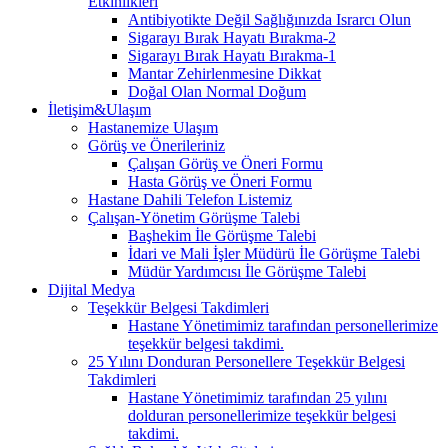
Etkinlikleri
Antibiyotikte Değil Sağlığınızda Israrcı Olun
Sigarayı Bırak Hayatı Bırakma-2
Sigarayı Bırak Hayatı Bırakma-1
Mantar Zehirlenmesine Dikkat
Doğal Olan Normal Doğum
İletişim&Ulaşım
Hastanemize Ulaşım
Görüş ve Önerileriniz
Çalışan Görüş ve Öneri Formu
Hasta Görüş ve Öneri Formu
Hastane Dahili Telefon Listemiz
Çalışan-Yönetim Görüşme Talebi
Başhekim İle Görüşme Talebi
İdari ve Mali İşler Müdürü İle Görüşme Talebi
Müdür Yardımcısı İle Görüşme Talebi
Dijital Medya
Teşekkür Belgesi Takdimleri
Hastane Yönetimimiz tarafından personellerimize
teşekkür belgesi takdimi.
25 Yılını Donduran Personellere Teşekkür Belgesi
Takdimleri
Hastane Yönetimimiz tarafından 25 yılını
dolduran personellerimize teşekkür belgesi
takdimi.