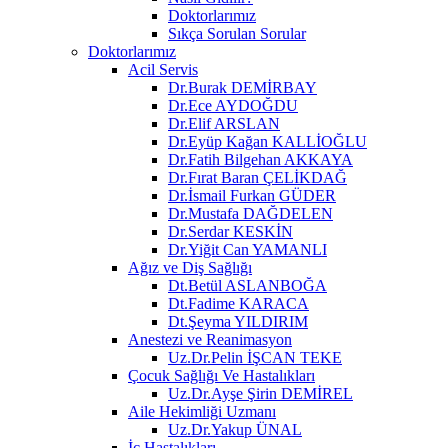
Doktorlarımız
Sıkça Sorulan Sorular
Doktorlarımız
Acil Servis
Dr.Burak DEMİRBAY
Dr.Ece AYDOĞDU
Dr.Elif ARSLAN
Dr.Eyüp Kağan KALLİOĞLU
Dr.Fatih Bilgehan AKKAYA
Dr.Fırat Baran ÇELİKDAĞ
Dr.İsmail Furkan GÜDER
Dr.Mustafa DAĞDELEN
Dr.Serdar KESKİN
Dr.Yiğit Can YAMANLI
Ağız ve Diş Sağlığı
Dt.Betül ASLANBOĞA
Dt.Fadime KARACA
Dt.Şeyma YILDIRIM
Anestezi ve Reanimasyon
Uz.Dr.Pelin İŞCAN TEKE
Çocuk Sağlığı Ve Hastalıkları
Uz.Dr.Ayşe Şirin DEMİREL
Aile Hekimliği Uzmanı
Uz.Dr.Yakup ÜNAL
İç Hastalıkları